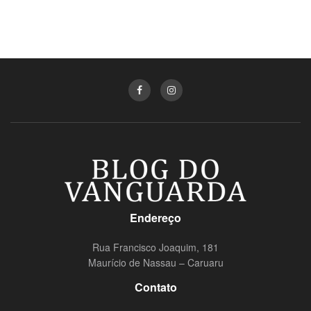
Endereço
Rua Francisco Joaquim, 181
Maurício de Nassau – Caruaru
Contato