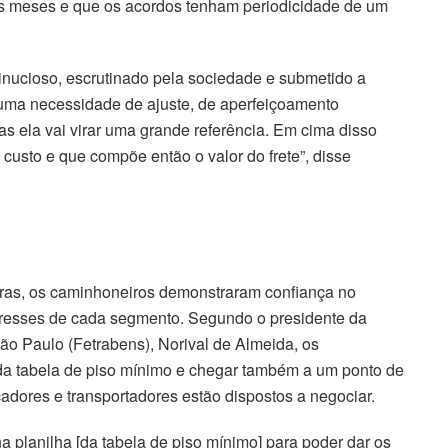
is meses e que os acordos tenham periodicidade de um
inucioso, escrutinado pela sociedade e submetido a
lguma necessidade de ajuste, de aperfeiçoamento
tas ela vai virar uma grande referência. Em cima disso
custo e que compõe então o valor do frete”, disse
horas, os caminhoneiros demonstraram confiança no
resses de cada segmento. Segundo o presidente da
 Paulo (Fetrabens), Norival de Almeida, os
da tabela de piso mínimo e chegar também a um ponto de
cadores e transportadores estão dispostos a negociar.
a planilha [da tabela de piso mínimo] para poder dar os