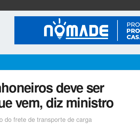
honeiros deve ser
e vem, diz ministro
o do frete de transporte de carga