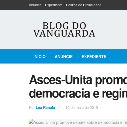
Anuncie
Expediente
Política de Privacidade
INÍCIO
ANUNCIE
EXPEDIENTE
Asces-Unita promo
democracia e regim
Por
Léa Renata
10 de maio de 2019