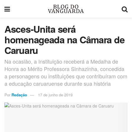
Asces-Unita será
homenageada na Câmara de
Caruaru
Na ocasião, a Instituição receberá a Medalha de
Honra ao Mérito Professora Sinhazinha, concedida
a personagens ou instituições que contribuíram com
a educação caruaruense durante sua história
Por
Redação
17 de junho de 2019