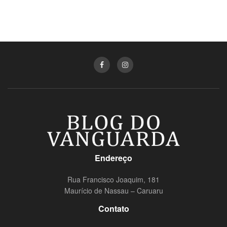
Endereço
Rua Francisco Joaquim, 181
Maurício de Nassau – Caruaru
Contato