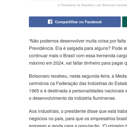
O Presidente da República, Jair Bolsonaro durant
Compartilhar no Facebook
“Não podemos desenvolver muita coisa por falta 
Previdência. Ela é salgada para alguns? Pode a
continuar mais o Brasil com essa tremenda carga
máximo em 2024, vai faltar dinheiro para pagar q
Bolsonaro recebeu, nesta segunda-feira, a Medal
cerimônia na Federação das Indústrias do Estado
1965 e é destinada a personalidades nacionais
o desenvolvimento da indústria fluminense.
Aos industriais, o presidente disse que está tra
negócios no país, para que os empresários bras
emprego e renda para a população. “O primeiro t