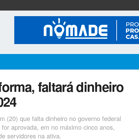
orma, faltará dinheiro
024
m (20) que falta dinheiro no governo federal
o for aprovada, em no máximo cinco anos,
e servidores na ativa.