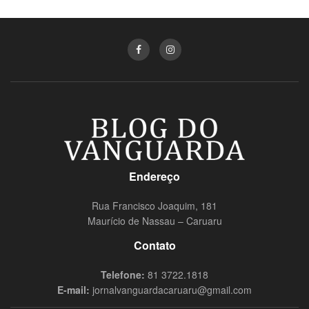
Endereço
Rua Francisco Joaquim, 181
Maurício de Nassau – Caruaru
Contato
Telefone:
81 3722.1818
E-mail:
jornalvanguardacaruaru@gmail.com