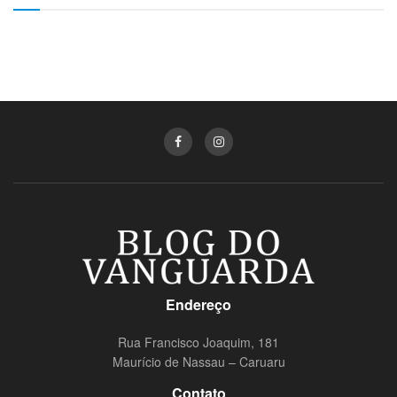
Endereço
Rua Francisco Joaquim, 181
Maurício de Nassau – Caruaru
Contato