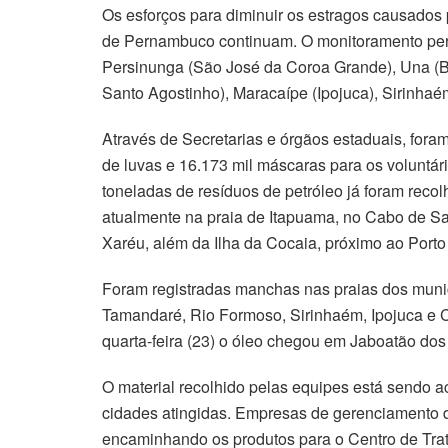
Os esforços para diminuir os estragos causados 
de Pernambuco continuam. O monitoramento perm
Persinunga (São José da Coroa Grande), Una (
Santo Agostinho), Maracaípe (Ipojuca), Sirinha
Através de Secretarias e órgãos estaduais, foram
de luvas e 16.173 mil máscaras para os voluntár
toneladas de resíduos de petróleo já foram reco
atualmente na praia de Itapuama, no Cabo de San
Xaréu, além da Ilha da Cocaia, próximo ao Port
Foram registradas manchas nas praias dos munic
Tamandaré, Rio Formoso, Sirinhaém, Ipojuca e 
quarta-feira (23) o óleo chegou em Jaboatão do
O material recolhido pelas equipes está sendo a
cidades atingidas. Empresas de gerenciamento d
encaminhando os produtos para o Centro de Tr