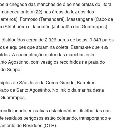
pela chegada das manchas de óleo nas praias do litoral
aneceu ontem (22) nas áreas da foz dos rios
Barreiros), Formoso (Tamandaré), Massangana (Cabo de
ém (Sirinhaém) e Jaboatão (Jaboatão dos Guararapes).
 distribuídos cerca de 2.926 pares de botas, 9.843 pares
ios e equipes que atuam na coleta. Estima-se que 489
lhidas. A concentração maior das manchas está
to Agostinho, com vestígios recolhidos na praia do
o de Suape.
ípios de São José da Coroa Grande, Barreiros,
Cabo de Santo Agostinho. No início da manhã desta
s Guararapes.
condicionado em caixas estacionárias, distribuídas nas
e resíduos perigosos estão coletando, transportando e
atamento de Resíduos (CTR).