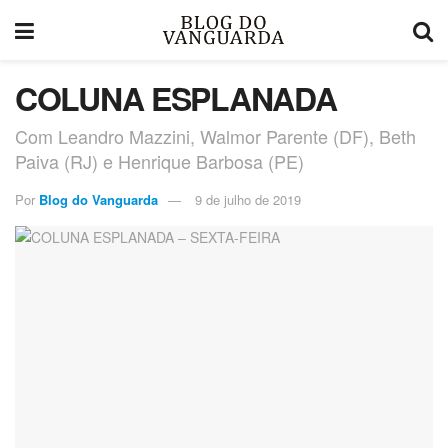
COLUNA ESPLANADA
Com Leandro Mazzini, Walmor Parente (DF), Beth
Paiva (RJ) e Henrique Barbosa (PE)
Por
Blog do Vanguarda
9 de julho de 2019