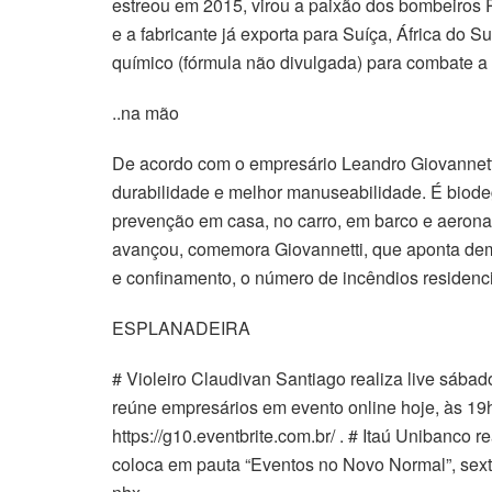
estreou em 2015, virou a paixão dos bombeiros 
e a fabricante já exporta para Suíça, África do 
químico (fórmula não divulgada) para combate a p
..na mão
De acordo com o empresário Leandro Giovannetti
durabilidade e melhor manuseabilidade. É biode
prevenção em casa, no carro, em barco e aeronav
avançou, comemora Giovannetti, que aponta dem
e confinamento, o número de incêndios residenc
ESPLANADEIRA
# Violeiro Claudivan Santiago realiza live sába
reúne empresários em evento online hoje, às 19
https://g10.eventbrite.com.br/ . # Itaú Unibanco 
coloca em pauta “Eventos no Novo Normal”, sexta