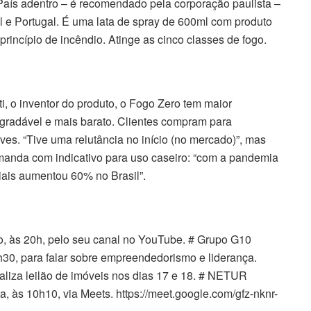
País adentro – é recomendado pela corporação paulista –
Sul e Portugal. É uma lata de spray de 600ml com produto
rincípio de incêndio. Atinge as cinco classes de fogo.
, o inventor do produto, o Fogo Zero tem maior
gradável e mais barato. Clientes compram para
es. “Tive uma relutância no início (no mercado)”, mas
anda com indicativo para uso caseiro: “com a pandemia
iais aumentou 60% no Brasil”.
do, às 20h, pelo seu canal no YouTube. # Grupo G10
h30, para falar sobre empreendedorismo e liderança.
realiza leilão de imóveis nos dias 17 e 18. # NETUR
, às 10h10, via Meets. https://meet.google.com/gfz-nknr-