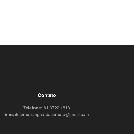
Contato
Telefone:
81 3722.1818
E-mail:
jornalvanguardacaruaru@gmail.com