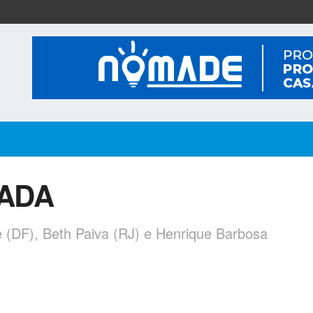
ADA
(DF), Beth Paiva (RJ) e Henrique Barbosa