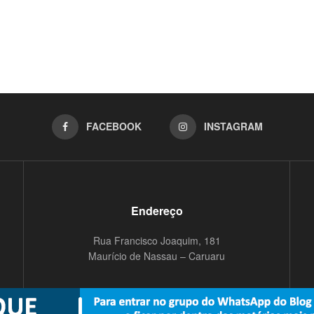
FACEBOOK
INSTAGRAM
Endereço
Rua Francisco Joaquim, 181
Maurício de Nassau – Caruaru