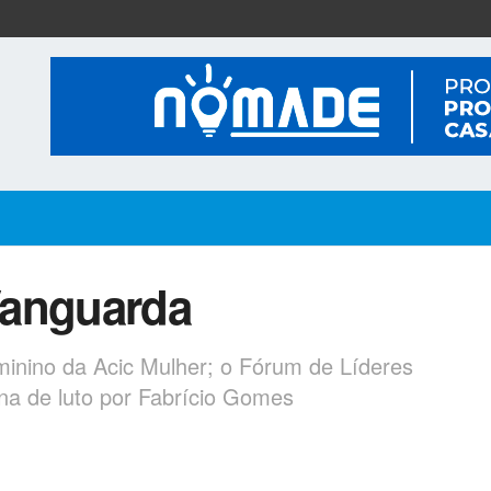
Vanguarda
inino da Acic Mulher; o Fórum de Líderes
na de luto por Fabrício Gomes