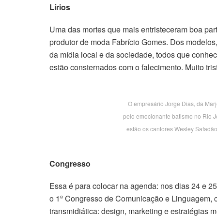
Lírios
Uma das mortes que mais entristeceram boa parte
produtor de moda Fabrício Gomes. Dos modelos, a
da mídia local e da sociedade, todos que conheci
estão consternados com o falecimento. Muito tris
O empresário Jorge Dias, da Marj
pelo emocionante batismo no Rio J
estão os cantores Wesley Safadão
Congresso
Essa é para colocar na agenda: nos dias 24 e 25
o 1º Congresso de Comunicação e Linguagem, c
transmidiática: design, marketing e estratégias