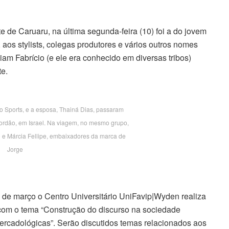
 de Caruaru, na última segunda-feira (10) foi a do jovem
os stylists, colegas produtores e vários outros nomes
am Fabrício (e ele era conhecido em diversas tribos)
te.
o Sports, e a esposa, Thainá Dias, passaram
ordão, em Israel. Na viagem, no mesmo grupo,
 e Márcia Fellipe, embaixadores da marca de
Jorge
 de março o Centro Universitário UniFavip|Wyden realiza
om o tema “Construção do discurso na sociedade
 mercadológicas”. Serão discutidos temas relacionados aos