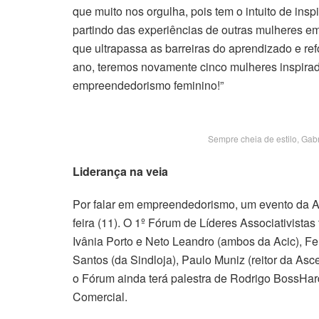
que muito nos orgulha, pois tem o intuito de ins
partindo das experiências de outras mulheres 
que ultrapassa as barreiras do aprendizado e re
ano, teremos novamente cinco mulheres inspirad
empreendedorismo feminino!”
Sempre cheia de estilo, Gabr
Liderança na veia
Por falar em empreendedorismo, um evento da As
feira (11). O 1º Fórum de Líderes Associativist
Ivânia Porto e Neto Leandro (ambos da Acic), F
Santos (da Sindloja), Paulo Muniz (reitor da Asc
o Fórum ainda terá palestra de Rodrigo BossHard
Comercial.