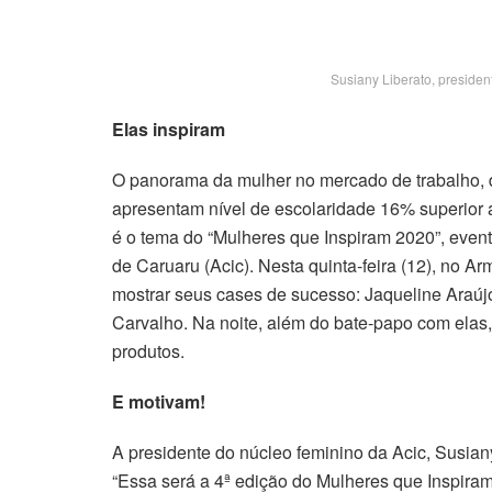
Susiany Liberato, presiden
Elas inspiram
O panorama da mulher no mercado de trabalho, d
apresentam nível de escolaridade 16% superior a
é o tema do “Mulheres que Inspiram 2020”, even
de Caruaru (Acic). Nesta quinta-feira (12), no 
mostrar seus cases de sucesso: Jaqueline Araú
Carvalho. Na noite, além do bate-papo com elas,
produtos.
E motivam!
A presidente do núcleo feminino da Acic, Susiany
“Essa será a 4ª edição do Mulheres que Inspiram,