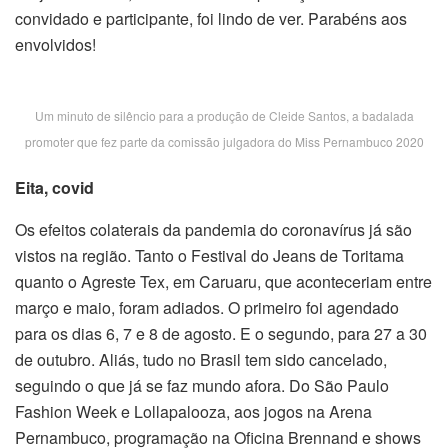
convidado e participante, foi lindo de ver. Parabéns aos
envolvidos!
Um minuto de silêncio para a produção de Cleide Santos, a badalada
promoter que fez parte da comissão julgadora do Miss Pernambuco 2020
Eita, covid
Os efeitos colaterais da pandemia do coronavírus já são
vistos na região. Tanto o Festival do Jeans de Toritama
quanto o Agreste Tex, em Caruaru, que aconteceriam entre
março e maio, foram adiados. O primeiro foi agendado
para os dias 6, 7 e 8 de agosto. E o segundo, para 27 a 30
de outubro. Aliás, tudo no Brasil tem sido cancelado,
seguindo o que já se faz mundo afora. Do São Paulo
Fashion Week e Lollapalooza, aos jogos na Arena
Pernambuco, programação na Oficina Brennand e shows