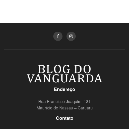
Endereço
Rua Francisco Joaquim, 181
Maurício de Nassau – Caruaru
Contato