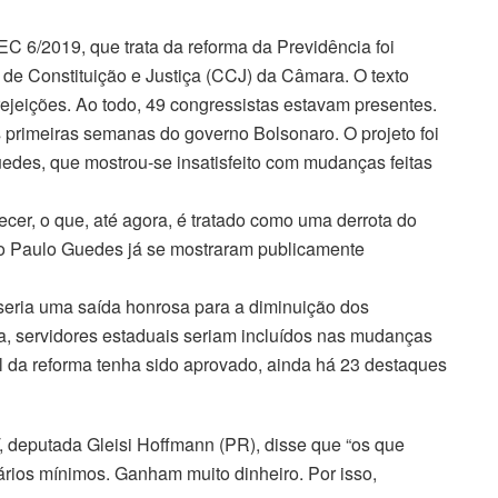
EC 6/2019, que trata da reforma da Previdência foi
o de Constituição e Justiça (CCJ) da Câmara. O texto
rejeições. Ao todo, 49 congressistas estavam presentes.
 primeiras semanas do governo Bolsonaro. O projeto foi
des, que mostrou-se insatisfeito com mudanças feitas
ecer, o que, até agora, é tratado como uma derrota do
tro Paulo Guedes já se mostraram publicamente
 seria uma saída honrosa para a diminuição dos
a, servidores estaduais seriam incluídos nas mudanças
al da reforma tenha sido aprovado, ainda há 23 destaques
, deputada Gleisi Hoffmann (PR), disse que “os que
rios mínimos. Ganham muito dinheiro. Por isso,