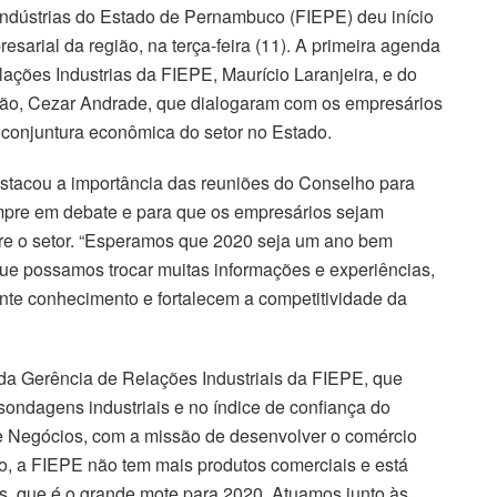
ndústrias do Estado de Pernambuco (FIEPE) deu início
sarial da região, na terça-feira (11). A primeira agenda
ações Industrias da FIEPE, Maurício Laranjeira, e do
ção, Cezar Andrade, que dialogaram com os empresários
l conjuntura econômica do setor no Estado.
estacou a importância das reuniões do Conselho para
empre em debate e para que os empresários sejam
bre o setor. “Esperamos que 2020 seja um ano bem
que possamos trocar muitas informações e experiências,
te conhecimento e fortalecem a competitividade da
 da Gerência de Relações Industriais da FIEPE, que
ondagens industriais e no índice de confiança do
 de Negócios, com a missão de desenvolver o comércio
 ano, a FIEPE não tem mais produtos comerciais e está
s, que é o grande mote para 2020. Atuamos junto às