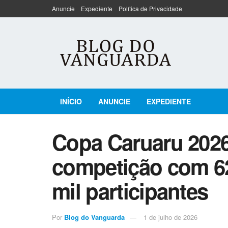
Anuncie
Expediente
Política de Privacidade
INÍCIO
ANUNCIE
EXPEDIENTE
Copa Caruaru 2026:
competição com 62
mil participantes
Por
Blog do Vanguarda
1 de julho de 2026