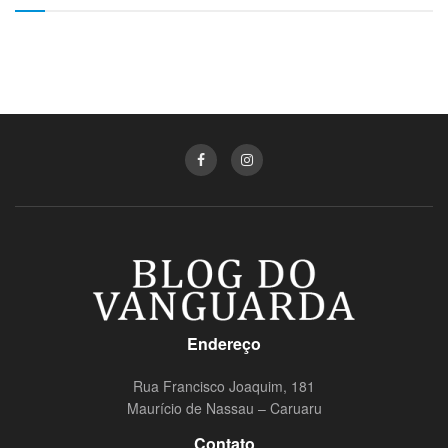
Endereço
Rua Francisco Joaquim, 181
Maurício de Nassau – Caruaru
Contato