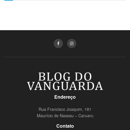
Endereço
Rua Francisco Joaquim, 181
Maurício de Nassau – Caruaru
Contato