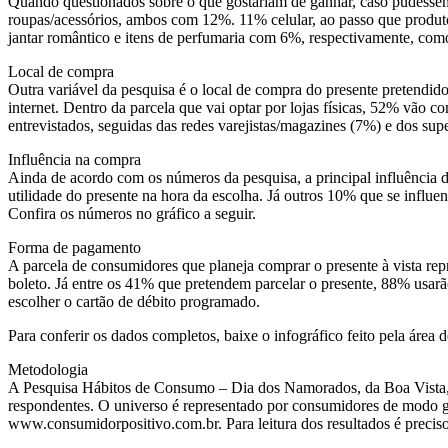
Quando questionados sobre o que gostariam de ganhar, caso pudessem
roupas/acessórios, ambos com 12%. 11% celular, ao passo que produtos
jantar romântico e itens de perfumaria com 6%, respectivamente, como 
Local de compra
Outra variável da pesquisa é o local de compra do presente pretendi
internet. Dentro da parcela que vai optar por lojas físicas, 52% vão
entrevistados, seguidas das redes varejistas/magazines (7%) e dos su
Influência na compra
Ainda de acordo com os números da pesquisa, a principal influência
utilidade do presente na hora da escolha. Já outros 10% que se influ
Confira os números no gráfico a seguir.
Forma de pagamento
A parcela de consumidores que planeja comprar o presente à vista rep
boleto. Já entre os 41% que pretendem parcelar o presente, 88% usarã
escolher o cartão de débito programado.
Para conferir os dados completos, baixe o infográfico feito pela área 
Metodologia
A Pesquisa Hábitos de Consumo – Dia dos Namorados, da Boa Vista, fo
respondentes. O universo é representado por consumidores de modo ge
www.consumidorpositivo.com.br. Para leitura dos resultados é preci