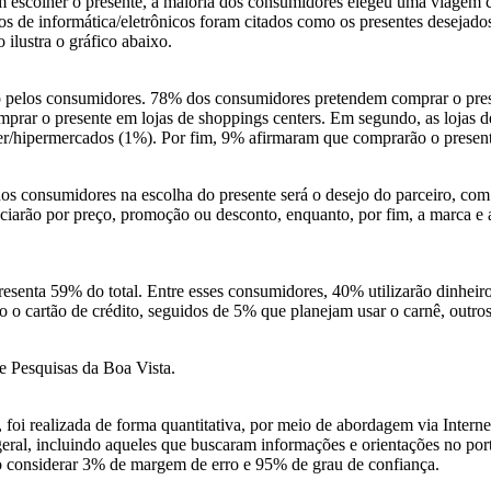
 escolher o presente, a maioria dos consumidores elegeu uma viagem 
 de informática/eletrônicos foram citados como os presentes desejados
ilustra o gráfico abaixo.
do pelos consumidores. 78% dos consumidores pretendem comprar o pres
 comprar o presente em lojas de shoppings centers. Em segundo, as loja
per/hipermercados (1%). Por fim, 9% afirmaram que comprarão o present
 dos consumidores na escolha do presente será o desejo do parceiro, c
enciarão por preço, promoção ou desconto, enquanto, por fim, a marca 
resenta 59% do total. Entre esses consumidores, 40% utilizarão dinheir
o o cartão de crédito, seguidos de 5% que planejam usar o carnê, outr
de Pesquisas da Boa Vista.
i realizada de forma quantitativa, por meio de abordagem via Interne
ral, incluindo aqueles que buscaram informações e orientações no por
so considerar 3% de margem de erro e 95% de grau de confiança.