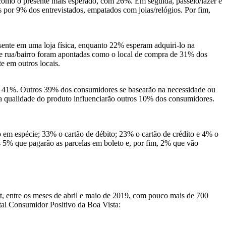
como o presente mais esperado, com 26%. Em seguida, passeio/lazer e
 por 9% dos entrevistados, empatados com joias/relógios. Por fim,
ente em uma loja física, enquanto 22% esperam adquiri-lo na
s de rua/bairro foram apontadas como o local de compra de 31% dos
e em outros locais.
om 41%. Outros 39% dos consumidores se basearão na necessidade ou
e a qualidade do produto influenciarão outros 10% dos consumidores.
o em espécie; 33% o cartão de débito; 23% o cartão de crédito e 4% o
os 5% que pagarão as parcelas em boleto e, por fim, 2% que vão
t, entre os meses de abril e maio de 2019, com pouco mais de 700
tal Consumidor Positivo da Boa Vista: