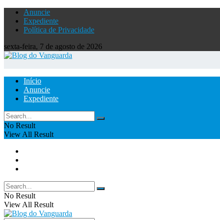
Anuncie
Expediente
Política de Privacidade
sexta-feira, 7 de agosto de 2026
Início
Anuncie
Expediente
No Result
View All Result
Início
Anuncie
Expediente
No Result
View All Result