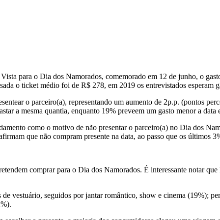
Vista para o Dia dos Namorados, comemorado em 12 de junho, o gasto
ada o ticket médio foi de R$ 278, em 2019 os entrevistados esperam g
sentear o parceiro(a), representando um aumento de 2p.p. (pontos perc
astar a mesma quantia, enquanto 19% preveem um gasto menor a data e
idamento como o motivo de não presentar o parceiro(a) no Dia dos N
afirmam que não compram presente na data, ao passo que os últimos 3% p
etendem comprar para o Dia dos Namorados. É interessante notar que h
e vestuário, seguidos por jantar romântico, show e cinema (19%); perf
2%).