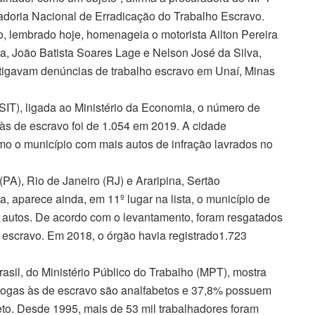
adoria Nacional de Erradicação do Trabalho Escravo.
 lembrado hoje, homenageia o motorista Ailton Pereira
da, João Batista Soares Lage e Nelson José da Silva,
tigavam denúncias de trabalho escravo em Unaí, Minas
SIT), ligada ao Ministério da Economia, o número de
às de escravo foi de 1.054 em 2019. A cidade
o o município com mais autos de infração lavrados no
A), Rio de Janeiro (RJ) e Araripina, Sertão
, aparece ainda, em 11º lugar na lista, o município de
 autos. De acordo com o levantamento, foram resgatados
escravo. Em 2018, o órgão havia registrado1.723
asil, do Ministério Público do Trabalho (MPT), mostra
logas às de escravo são analfabetos e 37,8% possuem
to. Desde 1995, mais de 53 mil trabalhadores foram