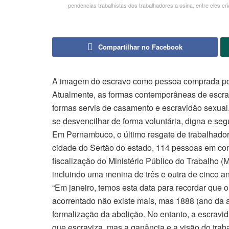
pendencias trabalhistas dos trabalhadores a usina, entre eles c
Compartilhar no Facebook
A imagem do escravo como pessoa comprada por ou
Atualmente, as formas contemporâneas de escrav
formas servis de casamento e escravidão sexual
se desvencilhar de forma voluntária, digna e seg
Em Pernambuco, o último resgate de trabalhador
cidade do Sertão do estado, 114 pessoas em co
fiscalização do Ministério Público do Trabalho (
incluindo uma menina de três e outra de cinco an
“Em janeiro, temos esta data para recordar que o
acorrentado não existe mais, mas 1888 (ano da a
formalização da abolição. No entanto, a escravi
que escraviza, mas a ganância e a visão do tra