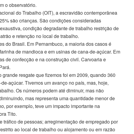
m o observatório.
cional do Trabalho (OIT), a escravidão contemporânea
 25% são crianças. São condições consideradas
 exaustiva, condição degradante de trabalho restrição de
trão e retenção no local de trabalho.
iões do Brasil. Em Pernambuco, a maioria dos casos é
 farinha de mandioca e em usinas de cana-de-açúcar. Em
s de confecção e na construção civil. Carvoaria e
Pará.
mo grande resgate que fizemos foi em 2009, quando 360
-de-açúcar. Tivemos um avanço no país, mas, hoje,
rabalho. Os números podem até diminuir, mas não
 diminuindo, mas representa uma quantidade menor de
lho, por exemplo, teve um impacto importante na
ra Tito.
de tráfico de pessoas; arregimentação de empregado por
estrito ao local de trabalho ou alojamento ou em razão