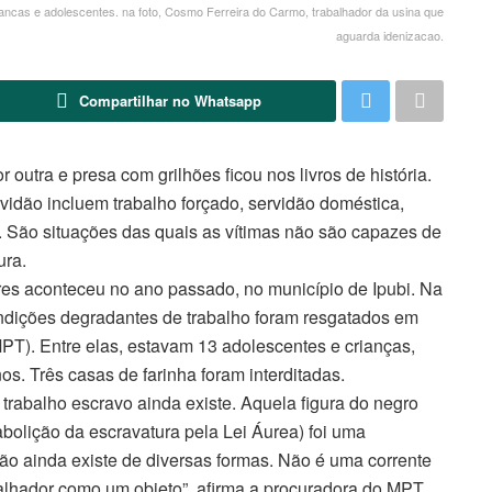
riancas e adolescentes. na foto, Cosmo Ferreira do Carmo, trabalhador da usina que
aguarda idenizacao.
Compartilhar no Whatsapp
tra e presa com grilhões ficou nos livros de história.
idão incluem trabalho forçado, servidão doméstica,
. São situações das quais as vítimas não são capazes de
ura.
es aconteceu no ano passado, no município de Ipubi. Na
ndições degradantes de trabalho foram resgatados em
MPT). Entre elas, estavam 13 adolescentes e crianças,
os. Três casas de farinha foram interditadas.
 trabalho escravo ainda existe. Aquela figura do negro
bolição da escravatura pela Lei Áurea) foi uma
dão ainda existe de diversas formas. Não é uma corrente
balhador como um objeto”, afirma a procuradora do MPT