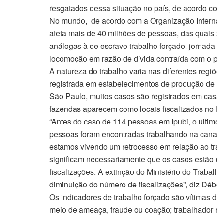
resgatados dessa situação no país, de acordo co
No mundo, de acordo com a Organização Interna
afeta mais de 40 milhões de pessoas, das quais
análogas à de escravo trabalho forçado, jornada
locomoção em razão de dívida contraída com o pa
A natureza do trabalho varia nas diferentes reg
registrada em estabelecimentos de produção de
São Paulo, muitos casos são registrados em casa
fazendas aparecem como locais fiscalizados no 
“Antes do caso de 114 pessoas em Ipubi, o últi
pessoas foram encontradas trabalhando na cana
estamos vivendo um retrocesso em relação ao t
significam necessariamente que os casos estão
fiscalizações. A extinção do Ministério do Traba
diminuição do número de fiscalizações”, diz Débo
Os indicadores de trabalho forçado são vítimas 
meio de ameaça, fraude ou coação; trabalhador r