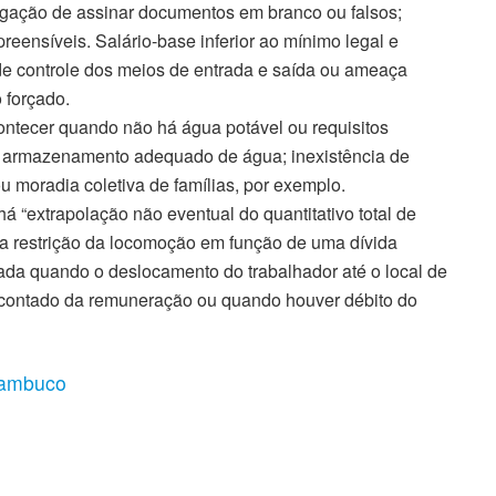
igação de assinar documentos em branco ou falsos;
ensíveis. Salário-base inferior ao mínimo legal e
e controle dos meios de entrada e saída ou ameaça
 forçado.
ontecer quando não há água potável ou requisitos
ra armazenamento adequado de água; inexistência de
u moradia coletiva de famílias, por exemplo.
á “extrapolação não eventual do quantitativo total de
á a restrição da locomoção em função de uma dívida
ada quando o deslocamento do trabalhador até o local de
scontado da remuneração ou quando houver débito do
rnambuco