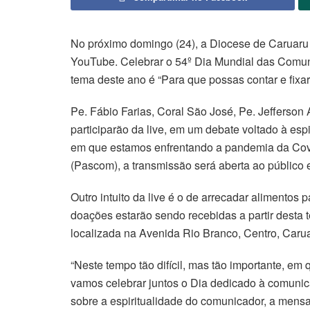
No próximo domingo (24), a Diocese de Caruaru 
YouTube. Celebrar o 54º Dia Mundial das Comuni
tema deste ano é “Para que possas contar e fixar 
Pe. Fábio Farias, Coral São José, Pe. Jefferso
participarão da live, em um debate voltado à es
em que estamos enfrentando a pandemia da Cov
(Pascom), a transmissão será aberta ao público 
Outro intuito da live é o de arrecadar alimentos p
doações estarão sendo recebidas a partir desta te
localizada na Avenida Rio Branco, Centro, Carua
“Neste tempo tão difícil, mas tão importante, e
vamos celebrar juntos o Dia dedicado à comunica
sobre a espiritualidade do comunicador, a men