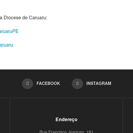
da Diocese de Caruaru:
aruaruPE
aruaru
FACEBOOK
INSTAGRAM
Endereço
Rua Francisco Joaquim, 181