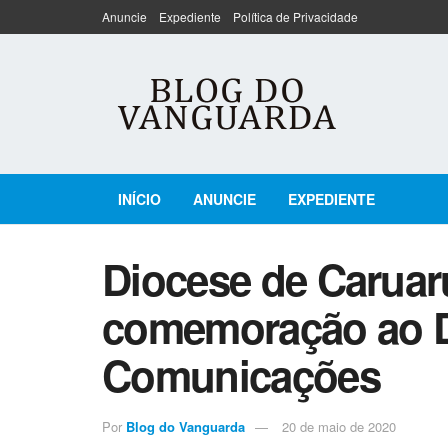
Anuncie
Expediente
Política de Privacidade
INÍCIO
ANUNCIE
EXPEDIENTE
Diocese de Caruar
comemoração ao D
Comunicações
Por
Blog do Vanguarda
20 de maio de 2020