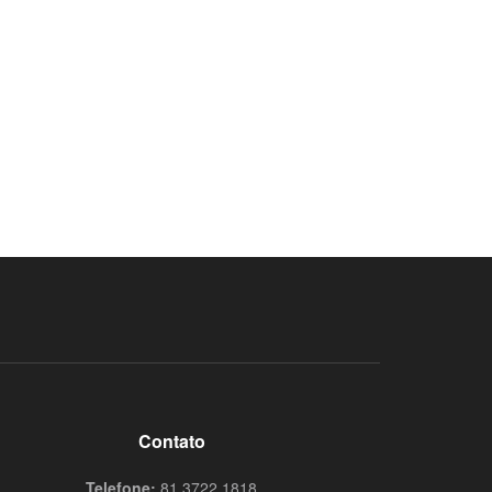
Contato
Telefone:
81 3722.1818