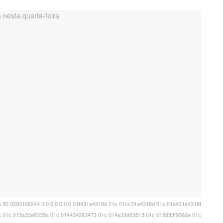
50 0293168244 0 0 0 0 0 0 0 01f431a4318d 01c 01cc31a4318d 01c 01a431a4318f
 01c 013a33e8335a 01c 014434283473 01c 014e33d03513 01c 015833f9362e 01c