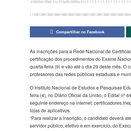
016233413562 01c 013a32c9334a 01c 0 1 1 1 1 1 1 1 1 1 1 1 1 1 1 1 1 1 1 
113881388138813881388138813881388138813881388138813881388
Compartilhar no Facebook
As inscrições para a Rede Nacional de Certifica
certificação dos procedimentos do Exame Naci
quarta-feira (9) e vão até o dia 29 deste mês. O 
professores das redes públicas estaduais e muni
O Instituto Nacional de Estudos e Pesquisas Educ
feira (4), no Diário Oficial da União, o Edital n
seguinte endereço na internet: certificadores.ine
lojas de aplicativos.
“Para realizar a inscrição, o candidato deverá ate
servidor público, efetivo e em exercício, do Exec