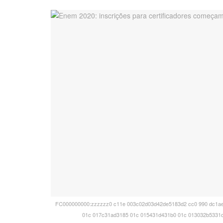
FC000000000:zzzzzz0 c11e 003c02d03d42de5183d2 cc0 990 dc1ae 
01c 017c31ad3185 01c 015431d431b0 01c 013032b5331c