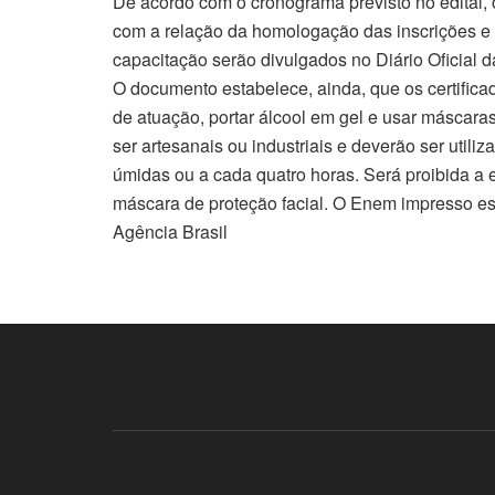
De acordo com o cronograma previsto no edital, 
com a relação da homologação das inscrições e 
capacitação serão divulgados no Diário Oficial d
O documento estabelece, ainda, que os certifica
de atuação, portar álcool em gel e usar máscara
ser artesanais ou industriais e deverão ser util
úmidas ou a cada quatro horas. Será proibida a e
máscara de proteção facial. O Enem impresso es
Agência Brasil