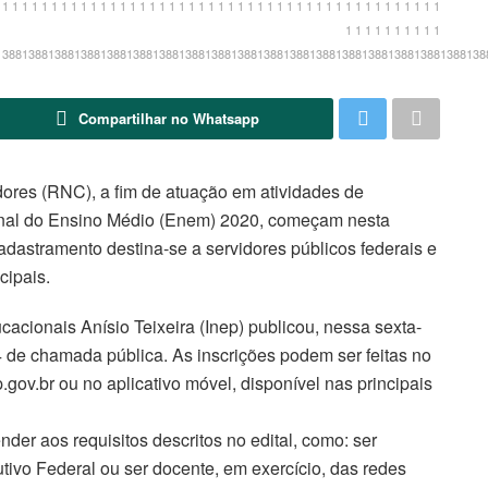
1 1 1 1 1 1 1 1 1 1 1 1 1 1 1 1 1 1 1 1 1 1 1 1 1 1 1 1 1 1 1 1 1 1 1 1 1 1 1 1 1 1 1
1 1 1 1 1 1 1 1 1 1
138813881388138813881388138813881388138813881388138813881388138813881388138
Compartilhar no Whatsapp
dores (RNC), a fim de atuação em atividades de
onal do Ensino Médio (Enem) 2020, começam nesta
cadastramento destina-se a servidores públicos federais e
cipais.
acionais Anísio Teixeira (Inep) publicou, nessa sexta-
º 64 de chamada pública. As inscrições podem ser feitas no
p.gov.br ou no aplicativo móvel, disponível nas principais
nder aos requisitos descritos no edital, como: ser
utivo Federal ou ser docente, em exercício, das redes