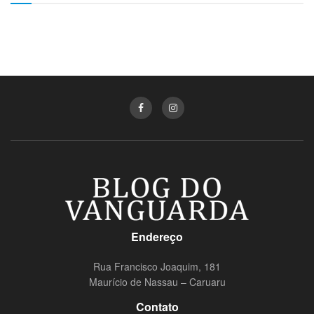
Endereço
Rua Francisco Joaquim, 181
Maurício de Nassau – Caruaru
Contato