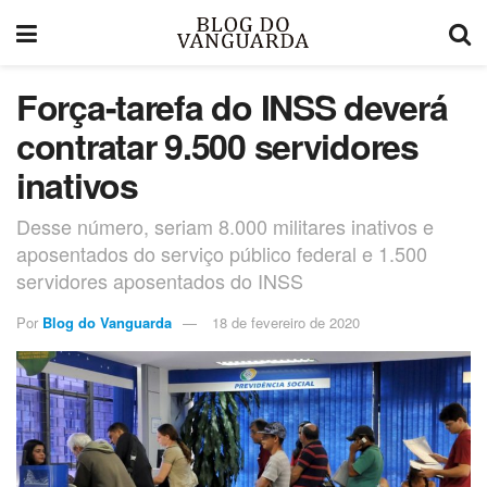
Força-tarefa do INSS deverá
contratar 9.500 servidores
inativos
Desse número, seriam 8.000 militares inativos e
aposentados do serviço público federal e 1.500
servidores aposentados do INSS
Por
Blog do Vanguarda
18 de fevereiro de 2020