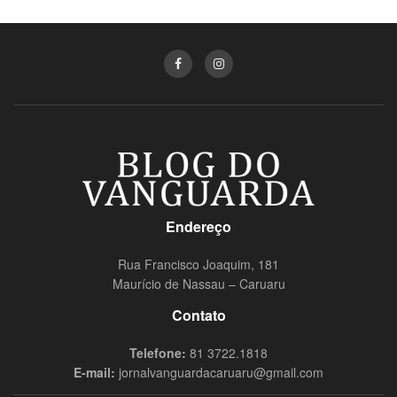
Endereço
Rua Francisco Joaquim, 181
Maurício de Nassau – Caruaru
Contato
Telefone:
81 3722.1818
E-mail:
jornalvanguardacaruaru@gmail.com