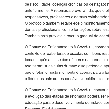
de risco (idade, doenças crônicas ou gestação) 
anteriormente. A retomada prevê, ainda, que o p
responsáveis, professores e demais colaborado
O protocolo também estabelece o monitoramento 
demais profissionais, com orientações sobre test
Também está previsto o retorno gradual de acor
O Comitê de Enfrentamento à Covid-19, coorden
contexto de reabertura de escolas com bons resul
tomada após análise dos números da pandemia n
retomaram suas aulas durante este período e apr
que o retorno neste momento é apenas para o En
critério dos pais ou responsáveis decidirem se o
O Comitê de Enfrentamento à Covid-19 continua
a evolução das etapas de retomada poderá ser r
educação para o desenvolvimento do Estado com
Esportes, Fred Amancio.