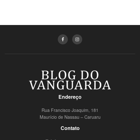
Endereço
Rua Francisco Joaquim, 181
Maurício de Nassau – Caruaru
Contato