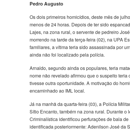
Pedro Augusto
Os dois primeiros homicídios, deste mês de jul
menos de 24 horas. Depois de ter sido espancado 
Lajes, na zona rural, o servente de pedreiro Jos
morrendo na tarde da terça-feira (02), na UPA 
familiares, a vítima teria sido assassinada por
ainda não foi localizado pela polícia.
Arnaldo, segundo ainda os populares, teria mat
nome não revelado afirmou que o suspeito teria 
tivesse outra oportunidade. A motivação do homic
encaminhado ao IML local.
Já na manhã da quarta-feira (03), a Polícia Mili
Sítio Encanto, também na zona rural. Durante o l
Criminalística identificou perfurações de bala d
identificada posteriormente: Adenilson José da S