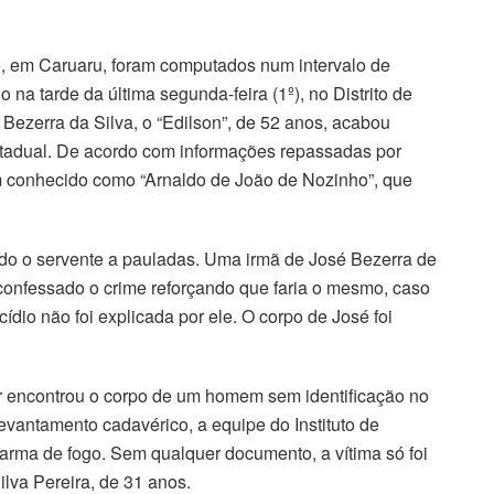
ho, em Caruaru, foram computados num intervalo de
na tarde da última segunda-feira (1º), no Distrito de
é Bezerra da Silva, o “Edilson”, de 52 anos, acabou
Estadual. De acordo com informações repassadas por
 um conhecido como “Arnaldo de João de Nozinho”, que
ado o servente a pauladas. Uma irmã de José Bezerra de
confessado o crime reforçando que faria o mesmo, caso
ídio não foi explicada por ele. O corpo de José foi
tar encontrou o corpo de um homem sem identificação no
evantamento cadavérico, a equipe do Instituto de
e arma de fogo. Sem qualquer documento, a vítima só foi
ilva Pereira, de 31 anos.