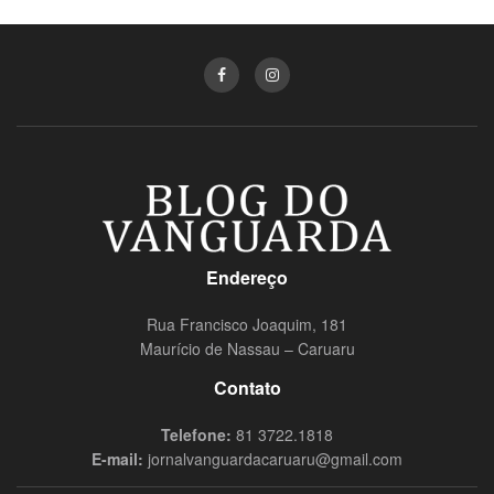
Endereço
Rua Francisco Joaquim, 181
Maurício de Nassau – Caruaru
Contato
Telefone:
81 3722.1818
E-mail:
jornalvanguardacaruaru@gmail.com