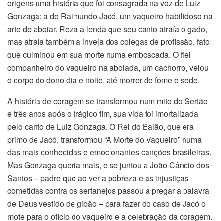
origens uma história que foi consagrada na voz de Luiz
Gonzaga: a de Raimundo Jacó, um vaqueiro habilidoso na
arte de aboiar. Reza a lenda que seu canto atraía o gado,
mas atraía também a inveja dos colegas de profissão, fato
que culminou em sua morte numa emboscada. O fiel
companheiro do vaqueiro na aboiada, um cachorro, velou
o corpo do dono dia e noite, até morrer de fome e sede.
A história de coragem se transformou num mito do Sertão
e três anos após o trágico fim, sua vida foi imortalizada
pelo canto de Luiz Gonzaga. O Rei do Baião, que era
primo de Jacó, transformou “A Morte do Vaqueiro” numa
das mais conhecidas e emocionantes canções brasileiras.
Mas Gonzaga queria mais, e se juntou a João Câncio dos
Santos – padre que ao ver a pobreza e as injustiças
cometidas contra os sertanejos passou a pregar a palavra
de Deus vestido de gibão – para fazer do caso de Jacó o
mote para o ofício do vaqueiro e a celebração da coragem.