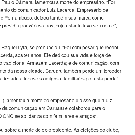
 Paulo Câmara, lamentou a morte do empresário. “Foi
imento do comunicador Luiz Lacerda. Empresário de
or de Pernambuco, deixou também sua marca como
 presidiu por vários anos, cujo estádio leva seu nome”,
 Raquel Lyra, se pronunciou. “Foi com pesar que recebi
acerda, aos 94 anos. Ele dedicou sua vida e força de
 o tradicional Armazém Lacerda; e de comunicação, com
ento da nossa cidade. Caruaru também perde um torcedor
riedade a todos os amigos e familiares por esta perda”,
 lamentou a morte do empresário e disse que “Luiz
o da comunicação em Caruaru e colaborou para o
O GNC se solidariza com familiares e amigos”.
ou sobre a morte do ex-presidente. As eleições do clube,