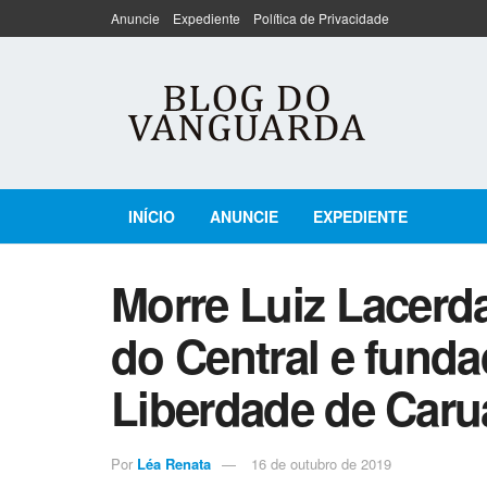
Anuncie
Expediente
Política de Privacidade
INÍCIO
ANUNCIE
EXPEDIENTE
Morre Luiz Lacerda
do Central e fund
Liberdade de Caru
Por
Léa Renata
16 de outubro de 2019