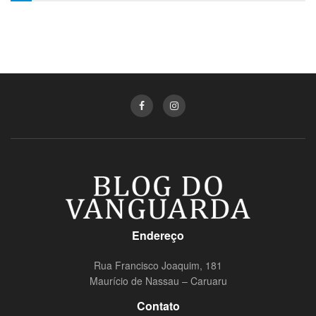
Endereço
Rua Francisco Joaquim, 181
Maurício de Nassau – Caruaru
Contato