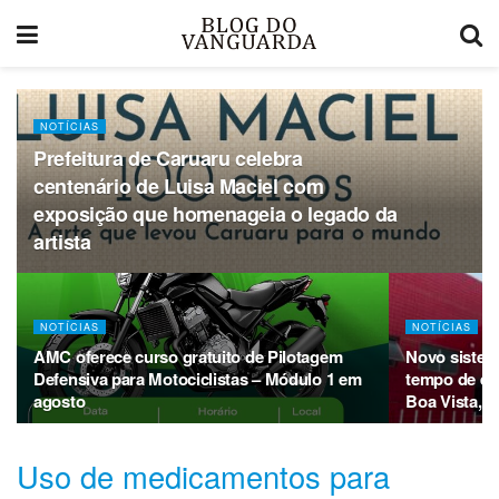
NOTÍCIAS
Prefeitura de Caruaru celebra
centenário de Luisa Maciel com
exposição que homenageia o legado da
artista
NOTÍCIAS
NOTÍCIAS
AMC oferece curso gratuito de Pilotagem
Novo sistem
Defensiva para Motociclistas – Módulo 1 em
tempo de es
agosto
Boa Vista, 
Uso de medicamentos para