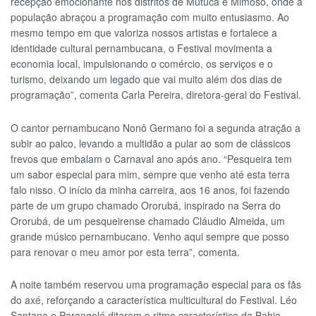
recepção emocionante nos distritos de Mutuca e Mimoso, onde a
população abraçou a programação com muito entusiasmo. Ao
mesmo tempo em que valoriza nossos artistas e fortalece a
identidade cultural pernambucana, o Festival movimenta a
economia local, impulsionando o comércio, os serviços e o
turismo, deixando um legado que vai muito além dos dias de
programação”, comenta Carla Pereira, diretora-geral do Festival.
O cantor pernambucano Nonô Germano foi a segunda atração a
subir ao palco, levando a multidão a pular ao som de clássicos
frevos que embalam o Carnaval ano após ano. “Pesqueira tem
um sabor especial para mim, sempre que venho até esta terra
falo nisso. O início da minha carreira, aos 16 anos, foi fazendo
parte de um grupo chamado Ororubá, inspirado na Serra do
Ororubá, de um pesqueirense chamado Cláudio Almeida, um
grande músico pernambucano. Venho aqui sempre que posso
para renovar o meu amor por esta terra”, comenta.
A noite também reservou uma programação especial para os fãs
do axé, reforçando a característica multicultural do Festival. Léo
Santana e Parangolé ditaram o ritmo característico da Bahia,