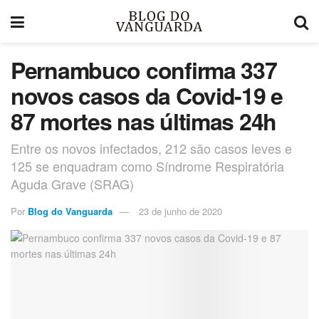
Pernambuco confirma 337
novos casos da Covid-19 e
87 mortes nas últimas 24h
Entre os novos infectados, 212 são casos leves e
125 se enquadram como Síndrome Respiratória
Aguda Grave (SRAG)
Por
Blog do Vanguarda
23 de junho de 2020