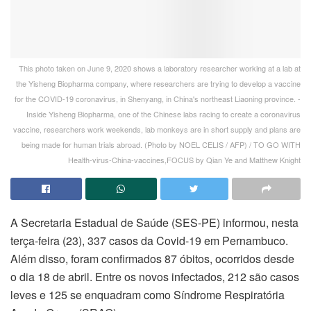
This photo taken on June 9, 2020 shows a laboratory researcher working at a lab at
the Yisheng Biopharma company, where researchers are trying to develop a vaccine
for the COVID-19 coronavirus, in Shenyang, in China's northeast Liaoning province. -
Inside Yisheng Biopharma, one of the Chinese labs racing to create a coronavirus
vaccine, researchers work weekends, lab monkeys are in short supply and plans are
being made for human trials abroad. (Photo by NOEL CELIS / AFP) / TO GO WITH
Health-virus-China-vaccines,FOCUS by Qian Ye and Matthew Knight
A Secretaria Estadual de Saúde (SES-PE) informou, nesta
terça-feira (23), 337 casos da Covid-19 em Pernambuco.
Além disso, foram confirmados 87 óbitos, ocorridos desde
o dia 18 de abril. Entre os novos infectados, 212 são casos
leves e 125 se enquadram como Síndrome Respiratória