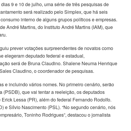
 dias 9 e 10 de julho, uma série de três pesquisas de
evantamento será realizado pelo Simplex, que há seis
 consumo interno de alguns grupos políticos e empresas.
e André Martins, do Instituto André Martins (IAM), que
aru.
eguiu prever votações surpreendentes de novatos como
se elegeram deputado federal e estadual,
enação será de Bruna Claudino. Shalene Neuma Henrique
o Sales Claudino, o coordenador de pesquisas.
s e incluindo vários nomes. No primeiro cenário, serão
ra (PSDB), que vai tentar a reeleição, os deputados
 Erick Lessa (PR), além do federal Fernando Rodolfo.
) e Sílvio Nascimento (PSL). “No segundo cenário, nós
empresário, Toninho Rodrigues”, destacou o jornalista