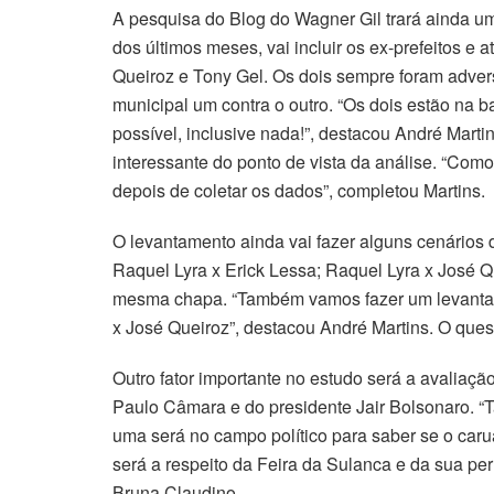
A pesquisa do Blog do Wagner Gil trará ainda 
dos últimos meses, vai incluir os ex-prefeitos 
Queiroz e Tony Gel. Os dois sempre foram adver
municipal um contra o outro. “Os dois estão na 
possível, inclusive nada!”, destacou André Mart
interessante do ponto de vista da análise. “Como
depois de coletar os dados”, completou Martins.
O levantamento ainda vai fazer alguns cenários 
Raquel Lyra x Erick Lessa; Raquel Lyra x José Q
mesma chapa. “Também vamos fazer um levantam
x José Queiroz”, destacou André Martins. O ques
Outro fator importante no estudo será a avaliaçã
Paulo Câmara e do presidente Jair Bolsonaro. “
uma será no campo político para saber se o carua
será a respeito da Feira da Sulanca e da sua p
Bruna Claudino.