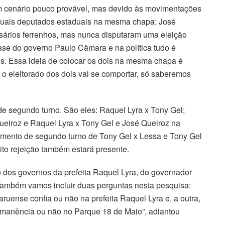
um cenário pouco provável, mas devido às movimentações
e atuais deputados estaduais na mesma chapa: José
sários ferrenhos, mas nunca disputaram uma eleição
base do governo Paulo Câmara e na política tudo é
ins. Essa ideia de colocar os dois na mesma chapa é
 o eleitorado dos dois vai se comportar, só saberemos
de segundo turno. São eles: Raquel Lyra x Tony Gel;
ueiroz e Raquel Lyra x Tony Gel e José Queiroz na
ento de segundo turno de Tony Gel x Lessa e Tony Gel
ito rejeição também estará presente.
o dos governos da prefeita Raquel Lyra, do governador
Também vamos incluir duas perguntas nesta pesquisa:
ruense confia ou não na prefeita Raquel Lyra e, a outra,
ermanência ou não no Parque 18 de Maio”, adiantou