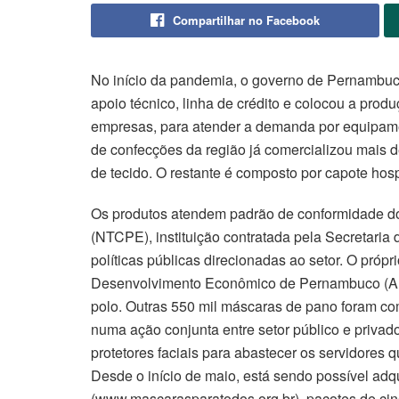
Compartilhar no Facebook
No início da pandemia, o governo de Pernambuco
apoio técnico, linha de crédito e colocou a prod
empresas, para atender a demanda por equipamen
de confecções da região já comercializou mais 
de tecido. O restante é composto por capote hospi
Os produtos atendem padrão de conformidade do
(NTCPE), instituição contratada pela Secretari
políticas públicas direcionadas ao setor. O próp
Desenvolvimento Econômico de Pernambuco (AD D
polo. Outras 550 mil máscaras de pano foram c
numa ação conjunta entre setor público e privad
protetores faciais para abastecer os servidores
Desde o início de maio, está sendo possível adqu
(www.mascarasparatodos.org.br), pacotes de cinc