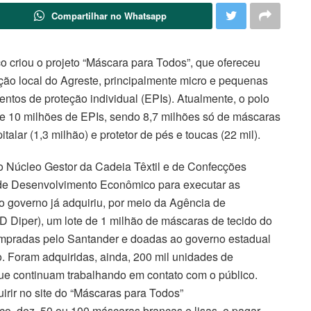
Compartilhar no Whatsapp
 criou o projeto “Máscara para Todos”, que ofereceu
ução local do Agreste, principalmente micro e pequenas
tos de proteção individual (EPIs). Atualmente, o polo
de 10 milhões de EPIs, sendo 8,7 milhões só de máscaras
talar (1,3 milhão) e protetor de pés e toucas (22 mil).
 Núcleo Gestor da Cadeia Têxtil e de Confecções
a de Desenvolvimento Econômico para executar as
rio governo já adquiriu, por meio da Agência de
iper), um lote de 1 milhão de máscaras de tecido do
ompradas pelo Santander e doadas ao governo estadual
o. Foram adquiridas, ainda, 200 mil unidades de
 que continuam trabalhando em contato com o público.
irir no site do “Máscaras para Todos”
o, dez, 50 ou 100 máscaras brancas e lisas, e pagar