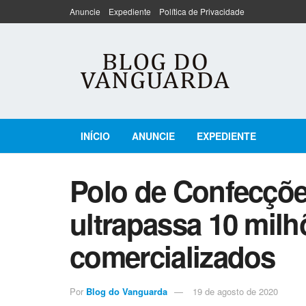
Anuncie
Expediente
Política de Privacidade
INÍCIO
ANUNCIE
EXPEDIENTE
Polo de Confecçõe
ultrapassa 10 milh
comercializados
Por
Blog do Vanguarda
19 de agosto de 2020