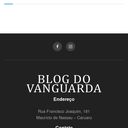
Endereço
Rua Francisco Joaquim, 181
Maurício de Nassau – Caruaru
Contato