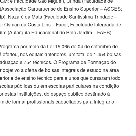
/IBGM; e Faculdade São Miguel), Olinda (Faculdade de
 (Associação Caruaruense de Ensino Superior – ASCES;
ip), Nazaré da Mata (Faculdade Santíssima Trindade –
tor Osman da Costa Lins – Facol; Faculdade Integrada de
dim (Autarquia Educacional do Belo Jardim – FAEB).
Programa por meio da Lei 15.065 de 04 de setembro de
fertou, nos editais anteriores, um total de 1.454 bolsas
graduação e 754 técnicos. O Programa de Formação do
bjetivo a oferta de bolsas integrais de estudo na área
erior e de ensino técnico para alunos que cursaram todo
olas públicas ou em escolas particulares na condição
por estas instituições, do espaço público destinado à
ém de formar profissionais capacitados para integrar o