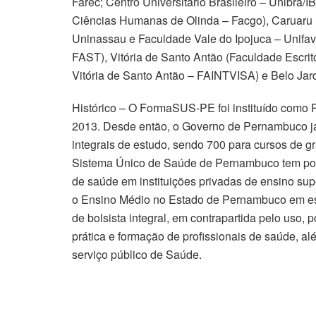
Farec; Centro Universitário Brasileiro – Unibra
Ciências Humanas de Olinda – Facgo), Caruaru
Uninassau e Faculdade Vale do Ipojuca – Unifav
FAST), Vitória de Santo Antão (Faculdade Escri
Vitória de Santo Antão – FAINTVISA) e Belo Jar
Histórico – O FormaSUS-PE foi instituído como 
2013. Desde então, o Governo de Pernambuco já o
integrais de estudo, sendo 700 para cursos de 
Sistema Único de Saúde de Pernambuco tem por o
de saúde em instituições privadas de ensino sup
o Ensino Médio no Estado de Pernambuco em esc
de bolsista integral, em contrapartida pelo uso, 
prática e formação de profissionais de saúde, al
serviço público de Saúde.