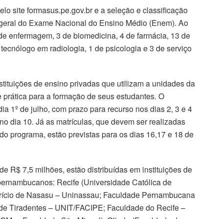
elo site formasus.pe.gov.br e a seleção e classificação
a geral do Exame Nacional do Ensino Médio (Enem). Ao
de enfermagem, 3 de biomedicina, 4 de farmácia, 13 de
e tecnólogo em radiologia, 1 de psicologia e 3 de serviço
stituições de ensino privadas que utilizam a unidades da
prática para a formação de seus estudantes. O
ia 1º de julho, com prazo para recurso nos dias 2, 3 e 4
no dia 10. Já as matrículas, que devem ser realizadas
s do programa, estão previstas para os dias 16,17 e 18 de
de R$ 7,5 milhões, estão distribuídas em instituições de
 pernambucanos: Recife (Universidade Católica de
urício de Nasasu – Uninassau; Faculdade Pernambucana
de Tiradentes – UNIT/FACIPE; Faculdade do Recife –