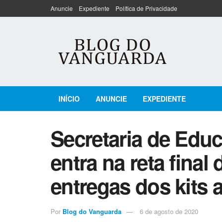
Anuncie
Expediente
Política de Privacidade
INÍCIO
ANUNCIE
EXPEDIENTE
Secretaria de Edu
entra na reta final
entregas dos kits 
Por
Blog do Vanguarda
6 de agosto de 2020