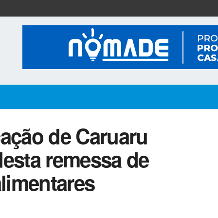
cação de Caruaru
 desta remessa de
alimentares