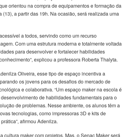
 que orientou na compra de equipamentos e formação da
 (13), a partir das 19h. Na ocasião, será realizada uma
 acessível a todos, servindo como um recurso
zagem. Com uma estrutura moderna e totalmente voltada
dades para desenvolver e fortalecer habilidades
 conhecimento”, explicou a professora Roberta Thalyta.
nilza Oliveira, esse tipo de espaço incentiva a
eparando os jovens para os desafios do mercado de
cnológica e colaborativa. “Um espaço maker na escola é
o desenvolvimento de habilidades fundamentais para o
esolução de problemas. Nesse ambiente, os alunos têm a
ovas tecnologias, como impressoras 3D e kits de
 prática”, afirmou Adenilza.
 cultura maker com projetos. Mas, o Senac Maker será