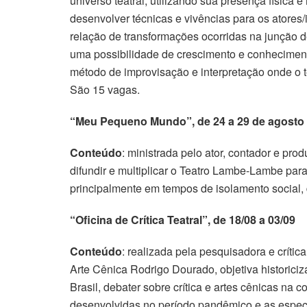
universo teatral, utilizando sua presença física
desenvolver técnicas e vivências para os atores/
relação de transformações ocorridas na junção de
uma possibilidade de crescimento e conhecimento 
método de improvisação e interpretação onde o te
São 15 vagas.
“Meu Pequeno Mundo”, de 24 a 29 de agosto
Conteúdo
: ministrada pelo ator, contador e pro
difundir e multiplicar o Teatro Lambe-Lambe para
principalmente em tempos de isolamento social,
“Oficina de Crítica Teatral”, de 18/08 a 03/09
Conteúdo
: realizada pela pesquisadora e crític
Arte Cênica Rodrigo Dourado, objetiva historici
Brasil, debater sobre crítica e artes cênicas n
desenvolvidas no período pandêmico e as espec