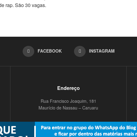
de rap. São 30 vagas.
FACEBOOK
INSTAGRAM
Endereço
Rua Francisco Joaquim, 181
Maurício de Nassau – Caruaru