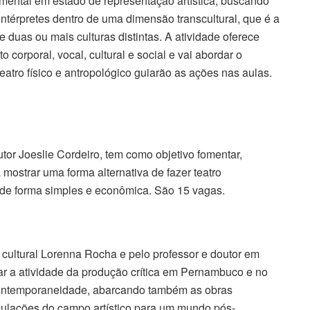
 e mental em estado de representação artística, buscando
intérpretes dentro de uma dimensão transcultural, que é a
 duas ou mais culturas distintas. A atividade oferece
corporal, vocal, cultural e social e vai abordar o
atro físico e antropológico guiarão as ações nas aulas.
dutor Joeslie Cordeiro, tem como objetivo fomentar,
 mostrar uma forma alternativa de fazer teatro
 de forma simples e econômica. São 15 vagas.
a cultural Lorenna Rocha e pelo professor e doutor em
zar a atividade da produção crítica em Pernambuco e no
a contemporaneidade, abarcando também as obras
ulações do campo artístico para um mundo pós-