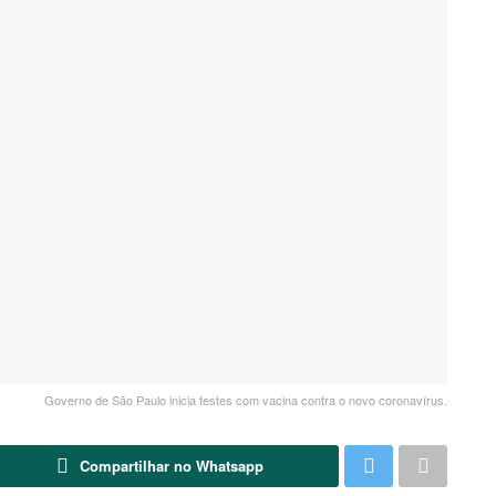
Governo de São Paulo inicia testes com vacina contra o novo coronavírus.
Compartilhar no Whatsapp