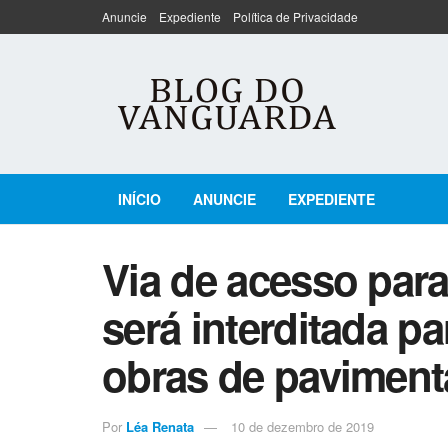
Anuncie
Expediente
Política de Privacidade
INÍCIO
ANUNCIE
EXPEDIENTE
Via de acesso par
será interditada 
obras de pavimen
Por
Léa Renata
10 de dezembro de 2019